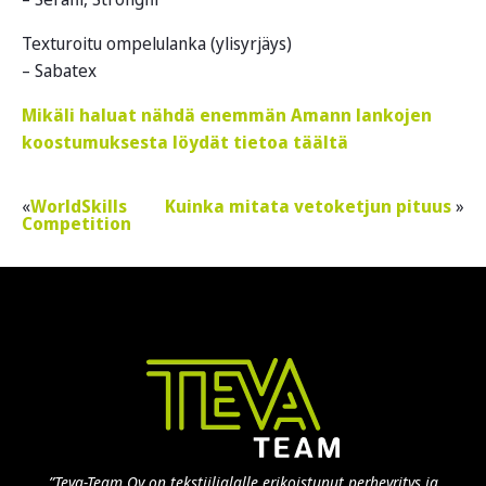
Texturoitu ompelulanka (ylisyrjäys)
– Sabatex
Mikäli haluat nähdä enemmän Amann lankojen
koostumuksesta löydät tietoa täältä
WorldSkills
Kuinka mitata vetoketjun pituus
Competition
”Teva-Team Oy on tekstiilialalle erikoistunut perheyritys ja