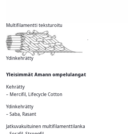
Multifilamentti teksturoitu
.
Ydinkehrätty
Yleisimmät Amann ompelulangat
Kehrätty
– Mercifil, Lifecycle Cotton
Ydinkehrätty
– Saba, Rasant
Jatkuvakuituinen multifilamenttilanka
– Serafil, Strongfil