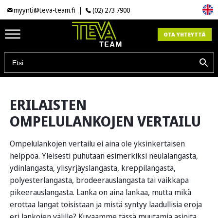
myynti@teva-team.fi
|
(02) 273 7900
OTA YHTEYTTÄ
ERILAISTEN
OMPELULANKOJEN VERTAILU
Ompelulankojen vertailu ei aina ole yksinkertaisen
helppoa. Yleisesti puhutaan esimerkiksi neulalangasta,
ydinlangasta, ylisyrjäyslangasta, kreppilangasta,
polyesterlangasta, brodeerauslangasta tai vaikkapa
pikeerauslangasta. Lanka on aina lankaa, mutta mikä
erottaa langat toisistaan ja mistä syntyy laadullisia eroja
eri lankojen välille? Kuvaamme tässä muutamia asioita,