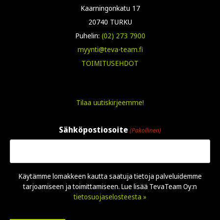
Kaarningonkatu 17
20740 TURKU
Puhelin:
(02) 273 7900
myynti@teva-team.fi
TOIMITUSEHDOT
Tilaa uutiskirjeemme!
Sähköpostiosoite
(Pakollinen)
Käytämme lomakkeen kautta saatuja tietoja palveluidemme
tarjoamiseen ja toimittamiseen. Lue lisää TevaTeam Oy:n
tietosuojaselosteesta »