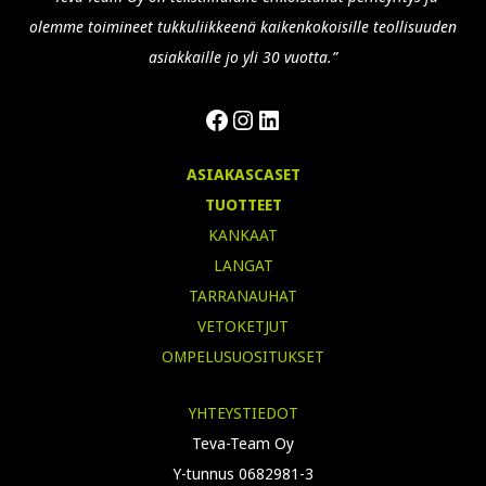
olemme toimineet tukkuliikkeenä kaikenkokoisille teollisuuden
asiakkaille jo yli 30 vuotta.”
Facebook
Instagram
LinkedIn
ASIAKASCASET
TUOTTEET
KANKAAT
LANGAT
TARRANAUHAT
VETOKETJUT
OMPELUSUOSITUKSET
YHTEYSTIEDOT
Teva-Team Oy
Y-tunnus 0682981-3