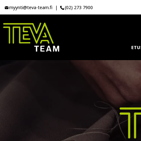
myynti@teva-team.fi
|
(02) 273 7900
ETU