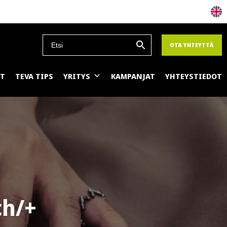
OTA YHTEYTTÄ
ET
TEVA TIPS
YRITYS
KAMPANJAT
YHTEYSTIEDOT
ch/+