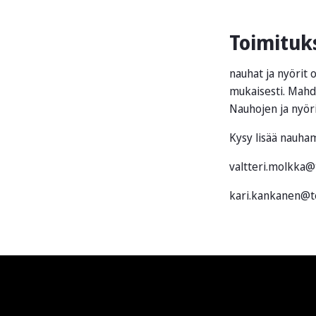
Toimituk
nauhat ja nyörit 
mukaisesti. Mahdo
Nauhojen ja nyör
Kysy lisää nauham
valtteri.molkka@
kari.kankanen@t