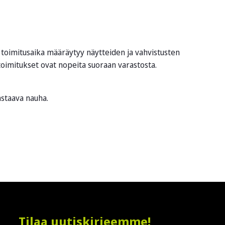
le toimitusaika määräytyy näytteiden ja vahvistusten
 toimitukset ovat nopeita suoraan varastosta.
astaava nauha.
Tilaa uutiskirjeemme!