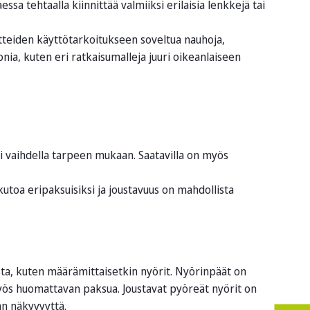
ssa tehtaalla kiinnittää valmiiksi erilaisia lenkkejä tai
atteiden käyttötarkoitukseen soveltua nauhoja,
ia, kuten eri ratkaisumalleja juuri oikeanlaiseen
i vaihdella tarpeen mukaan. Saatavilla on myös
toa eripaksuisiksi ja joustavuus on mahdollista
ista, kuten määrämittaisetkin nyörit. Nyörinpäät on
yös huomattavan paksua. Joustavat pyöreät nyörit on
än näkyvyyttä.