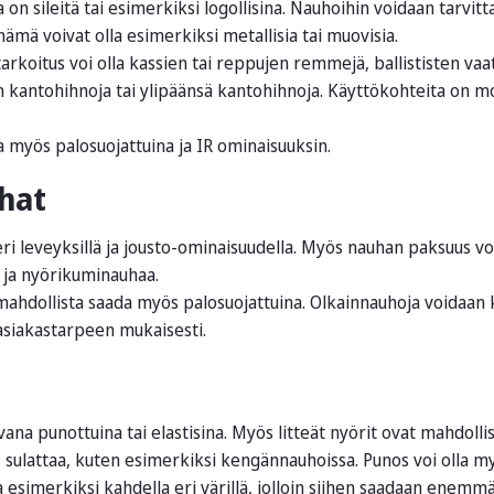
on sileitä tai esimerkiksi logollisina. Nauhoihin voidaan tarvittae
nämä voivat olla esimerkiksi metallisia tai muovisia.
rkoitus voi olla kassien tai reppujen remmejä, ballististen va
kantohihnoja tai ylipäänsä kantohihnoja. Käyttökohteita on mon
a myös palosuojattuina ja IR ominaisuuksin.
hat
i leveyksillä ja jousto-ominaisuudella. Myös nauhan paksuus vo
ja nyörikuminauhaa.
hdollista saada myös palosuojattuina. Olkainnauhoja voidaan ku
asiakastarpeen mukaisesti.
ana punottuina tai elastisina. Myös litteät nyörit ovat mahdoll
 sulattaa, kuten esimerkiksi kengännauhoissa. Punos voi olla m
 esimerkiksi kahdella eri värillä, jolloin siihen saadaan enemm