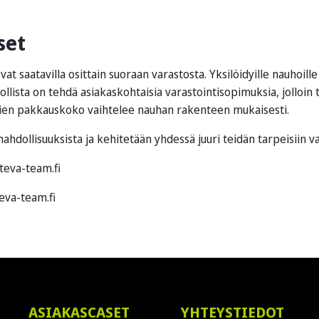
set
ovat saatavilla osittain suoraan varastosta. Yksilöidyille nauhoil
llista on tehdä asiakaskohtaisia varastointisopimuksia, jolloin
ien pakkauskoko vaihtelee nauhan rakenteen mukaisesti.
ahdollisuuksista ja kehitetään yhdessä juuri teidän tarpeisiin v
teva-team.fi
eva-team.fi
ASIAKASCASET
YHTEYSTIEDOT