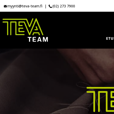
myynti@teva-team.fi
|
(02) 273 7900
ETU