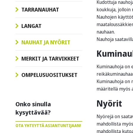
Kudottuja nauhoja 
TARRANAUHAT
koukkuja, jolloin 
Nauhojen käyttöta
maataloussäkkien 
LANGAT
nauhaan.
Nauhoja saatavill
NAUHAT JA NYÖRIT
Kuminau
MERKIT JA TARVIKKEET
Kuminauhoja on er
reikäkuminauhaa 
OMPELUSUOSITUKSET
Kuminauhoja on ma
määritellä myös 
Nyörit
Onko sinulla
kysyttävää?
Nyörejä on saatav
mahdollista myös
OTA YHTEYTTÄ ASIANTUNTIJAAN!
mahdollista kutoa