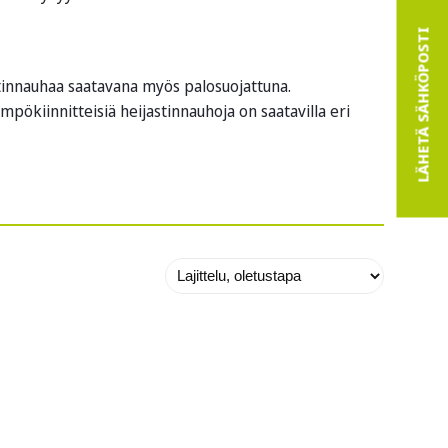
LÄHETÄ SÄHKÖPOSTI
innauhaa saatavana myös palosuojattuna.
pökiinnitteisiä heijastinnauhoja on saatavilla eri