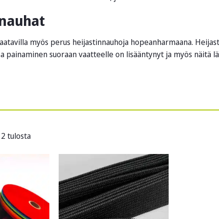
nnauhat
atavilla myös perus heijastinnauhoja hopeanharmaana. Heijast
a painaminen suoraan vaatteelle on lisääntynyt ja myös näitä läm
2 tulosta