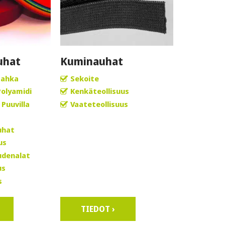
uhat
Kuminauhat
ahka
Sekoite
Polyamidi
Kenkäteollisuus
Puuvilla
Vaateteollisuus
uhat
us
udenalat
us
s
TIEDOT ›