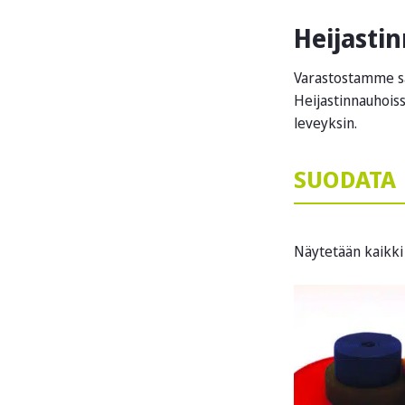
Heijasti
Varastostamme sa
Heijastinnauhoiss
leveyksin.
SUODATA
Näytetään kaikki 