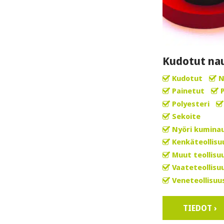
Kudotut na
Kudotut
N
Painetut
Polyesteri
Sekoite
Nyöri kumina
Kenkäteollisu
Muut teollisu
Vaateteollisu
Veneteollisuu
TIEDOT ›