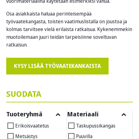
vuorimateriaalina käytetään esimerkiksi vanua.
Osa asiakkaista haluaa perinteisempää
työvaatekangasta, toisten vaatimuslistalla on joustoa ja
kolmas tarvitsee vielä erilaista ratkaisua. Kykenemmekin
muotoilemaan juuri teidän tarpeisiinne soveltuvan
ratkaisun.
KYSY LISÄÄ TYÖVAATEKANKAISTA
SUODATA
Tuoteryhmä
Materiaali
Erikoisvaatetus
Taskupussikangas
Metsästys
Puuvilla