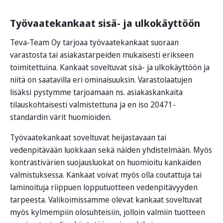
Työvaatekankaat sisä- ja ulkokäyttöön
Teva-Team Oy tarjoaa työvaatekankaat suoraan
varastosta tai asiakastarpeiden mukaisesti erikseen
toimitettuina. Kankaat soveltuvat sisä- ja ulkokäyttöön ja
niitä on saatavilla eri ominaisuuksin. Varastolaatujen
lisäksi pystymme tarjoamaan ns. asiakaskankaita
tilauskohtaisesti valmistettuna ja en iso 20471-
standardin värit huomioiden.
Työvaatekankaat soveltuvat heijastavaan tai
vedenpitävään luokkaan sekä näiden yhdistelmään. Myös
kontrastivärien suojausluokat on huomioitu kankaiden
valmistuksessa. Kankaat voivat myös olla coutattuja tai
laminoituja riippuen lopputuotteen vedenpitävyyden
tarpeesta. Valikoimissamme olevat kankaat soveltuvat
myös kylmempiin olosuhteisiin, jolloin valmiin tuotteen