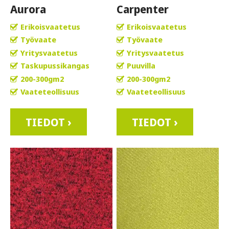
Aurora
Carpenter
Erikoisvaatetus
Erikoisvaatetus
Työvaate
Työvaate
Yritysvaatetus
Yritysvaatetus
Taskupussikangas
Puuvilla
200-300gm2
200-300gm2
Vaateteollisuus
Vaateteollisuus
TIEDOT ›
TIEDOT ›