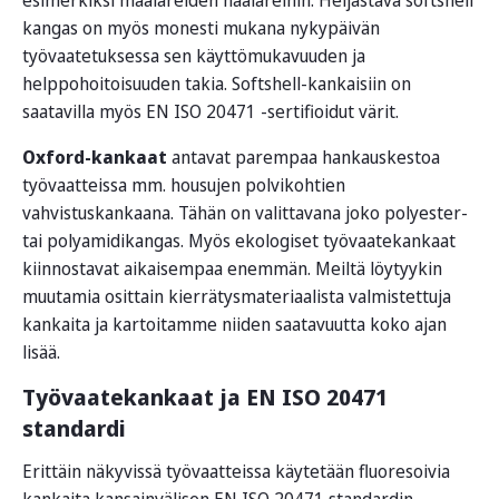
kangas on myös monesti mukana nykypäivän
työvaatetuksessa sen käyttömukavuuden ja
helppohoitoisuuden takia. Softshell-kankaisiin on
saatavilla myös EN ISO 20471 -sertifioidut värit.
Oxford-kankaat
antavat parempaa hankauskestoa
työvaatteissa mm. housujen polvikohtien
vahvistuskankaana. Tähän on valittavana joko polyester-
tai polyamidikangas. Myös ekologiset työvaatekankaat
kiinnostavat aikaisempaa enemmän. Meiltä löytyykin
muutamia osittain kierrätysmateriaalista valmistettuja
kankaita ja kartoitamme niiden saatavuutta koko ajan
lisää.
Työvaatekankaat ja EN ISO 20471
standardi
Erittäin näkyvissä työvaatteissa käytetään fluoresoivia
kankaita kansainvälisen EN ISO 20471 standardin