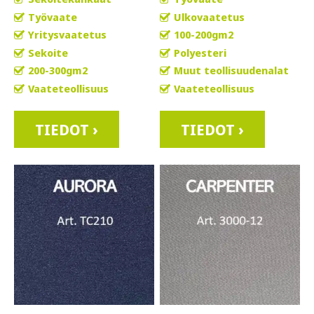
Työvaate
Ulkovaatetus
Yritysvaatetus
100-200gm2
Sekoite
Polyesteri
200-300gm2
Muut teollisuudenalat
Vaateteollisuus
Vaateteollisuus
TIEDOT ›
TIEDOT ›