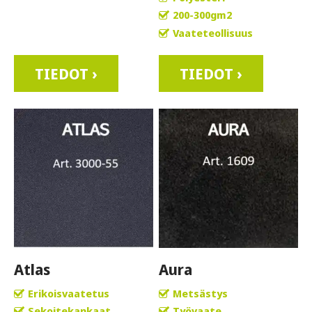
200-300gm2
Vaateteollisuus
TIEDOT ›
TIEDOT ›
Atlas
Aura
Erikoisvaatetus
Metsästys
Sekoitekankaat
Työvaate