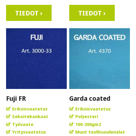
TIEDOT ›
TIEDOT ›
Fuji FR
Garda coated
Erikoisvaatetus
Erikoisvaatetus
Sekoitekankaat
Polyesteri
Työvaate
100-200gm2
Yritysvaatetus
Muut teollisuudenalat