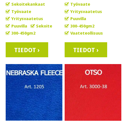
Sekoitekankaat
Työvaate
Työvaate
Yritysvaatetus
Yritysvaatetus
Puuvilla
Puuvilla
Sekoite
300-450gm2
300-450gm2
Vaateteollisuus
TIEDOT ›
TIEDOT ›