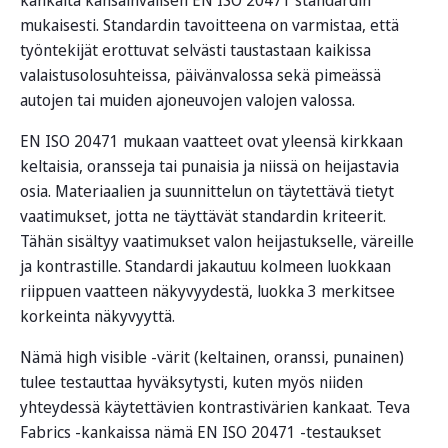
mukaisesti. Standardin tavoitteena on varmistaa, että
työntekijät erottuvat selvästi taustastaan kaikissa
valaistusolosuhteissa, päivänvalossa sekä pimeässä
autojen tai muiden ajoneuvojen valojen valossa.
EN ISO 20471 mukaan vaatteet ovat yleensä kirkkaan
keltaisia, oransseja tai punaisia ja niissä on heijastavia
osia. Materiaalien ja suunnittelun on täytettävä tietyt
vaatimukset, jotta ne täyttävät standardin kriteerit.
Tähän sisältyy vaatimukset valon heijastukselle, väreille
ja kontrastille. Standardi jakautuu kolmeen luokkaan
riippuen vaatteen näkyvyydestä, luokka 3 merkitsee
korkeinta näkyvyyttä.
Nämä high visible -värit (keltainen, oranssi, punainen)
tulee testauttaa hyväksytysti, kuten myös niiden
yhteydessä käytettävien kontrastivärien kankaat. Teva
Fabrics -kankaissa nämä EN ISO 20471 -testaukset