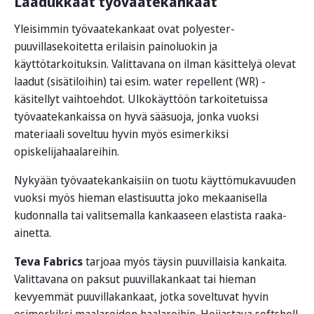
Laadukkaat työvaatekankaat
Yleisimmin työvaatekankaat ovat polyester-
puuvillasekoitetta erilaisin painoluokin ja
käyttötarkoituksin. Valittavana on ilman käsittelyä olevat
laadut (sisätiloihin) tai esim. water repellent (WR) -
käsitellyt vaihtoehdot. Ulkokäyttöön tarkoitetuissa
työvaatekankaissa on hyvä sääsuoja, jonka vuoksi
materiaali soveltuu hyvin myös esimerkiksi
opiskelijahaalareihin.
Nykyään työvaatekankaisiin on tuotu käyttömukavuuden
vuoksi myös hieman elastisuutta joko mekaanisella
kudonnalla tai valitsemalla kankaaseen elastista raaka-
ainetta.
Teva Fabrics
tarjoaa myös täysin puuvillaisia kankaita.
Valittavana on paksut puuvillakankaat tai hieman
kevyemmät puuvillakankaat, jotka soveltuvat hyvin
esimerkiksi maalareiden haalareihin. Heijastava softshell