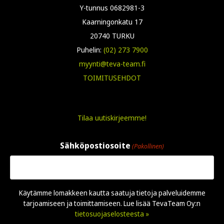
Y-tunnus 0682981-3
Kaarningonkatu 17
20740 TURKU
Puhelin:
(02) 273 7900
myynti@teva-team.fi
TOIMITUSEHDOT
Tilaa uutiskirjeemme!
Sähköpostiosoite
(Pakollinen)
Käytämme lomakkeen kautta saatuja tietoja palveluidemme
tarjoamiseen ja toimittamiseen. Lue lisää TevaTeam Oy:n
tietosuojaselosteesta »