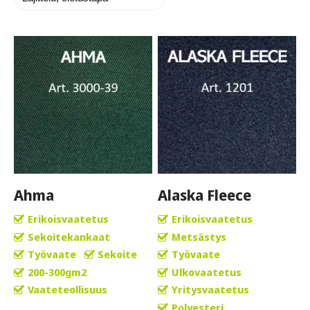
Ahma
Alaska Fleece
Erikoisvaatetus
Erikoisvaatetus
Sekoitekankaat
Metsästys
Työvaate
Sekoite
Työvaate
200-300gm2
Ulkovaatetus
Vaateteollisuus
Yritysvaatetus
Polyesteri