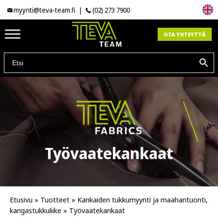
myynti@teva-team.fi
|
(02) 273 7900
OTA YHTEYTTÄ
Työvaatekankaat
Etusivu
»
Tuotteet
»
Kankaiden tukkumyynti ja maahantuonti,
kangastukkuliike
»
Työvaatekankaat