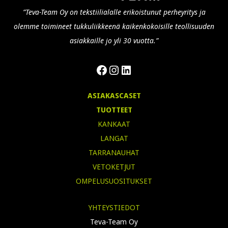
”Teva-Team Oy on tekstiilialalle erikoistunut perheyritys ja
olemme toimineet tukkuliikkeenä kaikenkokoisille teollisuuden
asiakkaille jo yli 30 vuotta.”
Facebook
Instagram
LinkedIn
ASIAKASCASET
TUOTTEET
KANKAAT
LANGAT
TARRANAUHAT
VETOKETJUT
OMPELUSUOSITUKSET
YHTEYSTIEDOT
Teva-Team Oy