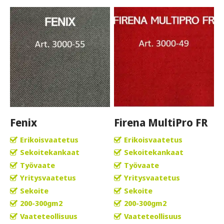
Fenix
Firena MultiPro FR
Erikoisvaatetus
Erikoisvaatetus
Sekoitekankaat
Sekoitekankaat
Työvaate
Työvaate
Yritysvaatetus
Yritysvaatetus
Sekoite
Sekoite
200-300gm2
200-300gm2
Vaateteollisuus
Vaateteollisuus