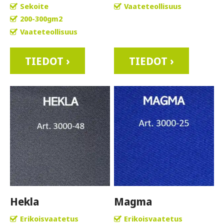
Sekoite
Vaateteollisuus
200-300gm2
Vaateteollisuus
TIEDOT ›
TIEDOT ›
Hekla
Magma
Erikoisvaatetus
Erikoisvaatetus