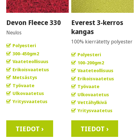
Devon Fleece 330
Everest 3-kerros
kangas
Neulos
100% kierrätetty polyester
Polyesteri
300-450gm2
Polyesteri
Vaateteollisuus
100-200gm2
Erikoisvaatetus
Vaateteollisuus
Metsästys
Erikoisvaatetus
Työvaate
Työvaate
Ulkovaatetus
Ulkovaatetus
Yritysvaatetus
Vettähylkivä
Yritysvaatetus
TIEDOT ›
TIEDOT ›