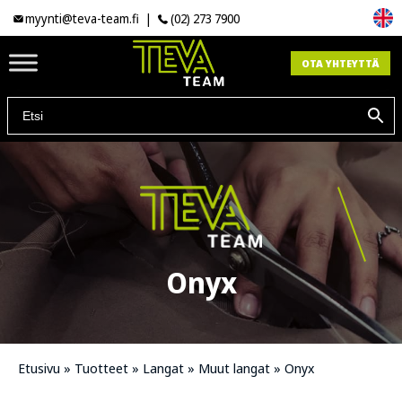
myynti@teva-team.fi
|
(02) 273 7900
OTA YHTEYTTÄ
Onyx
Etusivu
»
Tuotteet
»
Langat
»
Muut langat
»
Onyx