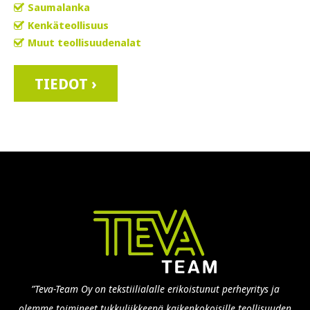
Saumalanka
Kenkäteollisuus
Muut teollisuudenalat
TIEDOT ›
”Teva-Team Oy on tekstiilialalle erikoistunut perheyritys ja
olemme toimineet tukkuliikkeenä kaikenkokoisille teollisuuden