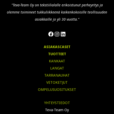
”Teva-Team Oy on tekstiilialalle erikoistunut perheyritys ja
olemme toimineet tukkuliikkeenä kaikenkokoisille teollisuuden
asiakkaille jo yli 30 vuotta.”
Facebook
Instagram
LinkedIn
ASIAKASCASET
TUOTTEET
KANKAAT
LANGAT
TARRANAUHAT
VETOKETJUT
OMPELUSUOSITUKSET
YHTEYSTIEDOT
Teva-Team Oy