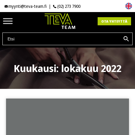
myynti@teva-team.fi
|
(02) 273 7900
OTA YHTEYTTÄ
Kuukausi:
lokakuu 2022