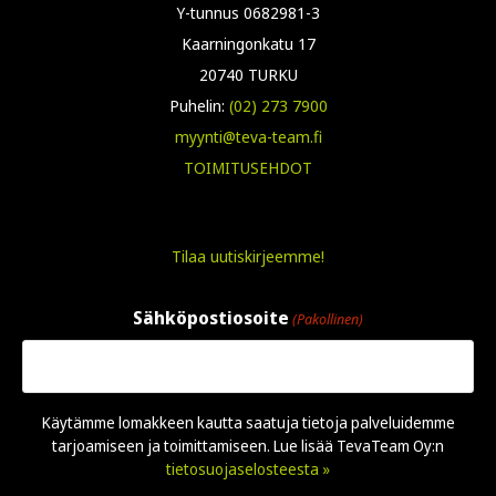
Y-tunnus 0682981-3
Kaarningonkatu 17
20740 TURKU
Puhelin:
(02) 273 7900
myynti@teva-team.fi
TOIMITUSEHDOT
Tilaa uutiskirjeemme!
Sähköpostiosoite
(Pakollinen)
Käytämme lomakkeen kautta saatuja tietoja palveluidemme
tarjoamiseen ja toimittamiseen. Lue lisää TevaTeam Oy:n
tietosuojaselosteesta »