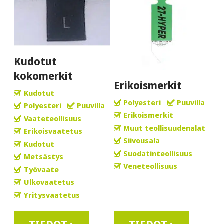
Kudotut
kokomerkit
Erikoismerkit
Kudotut
Polyesteri
Puuvilla
Polyesteri
Puuvilla
Erikoismerkit
Vaateteollisuus
Muut teollisuudenalat
Erikoisvaatetus
Siivousala
Kudotut
Suodatinteollisuus
Metsästys
Veneteollisuus
Työvaate
Ulkovaatetus
Yritysvaatetus