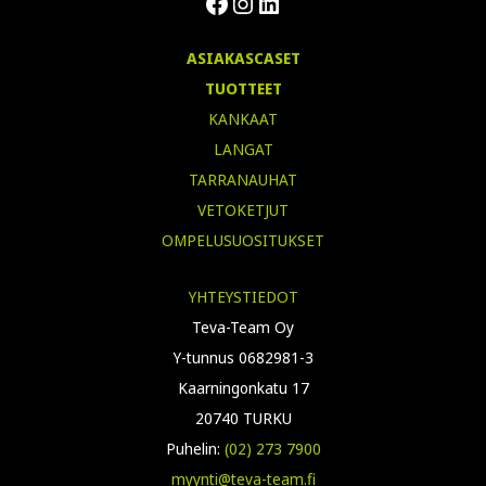
Facebook
Instagram
LinkedIn
ASIAKASCASET
TUOTTEET
KANKAAT
LANGAT
TARRANAUHAT
VETOKETJUT
OMPELUSUOSITUKSET
YHTEYSTIEDOT
Teva-Team Oy
Y-tunnus 0682981-3
Kaarningonkatu 17
20740 TURKU
Puhelin:
(02) 273 7900
myynti@teva-team.fi