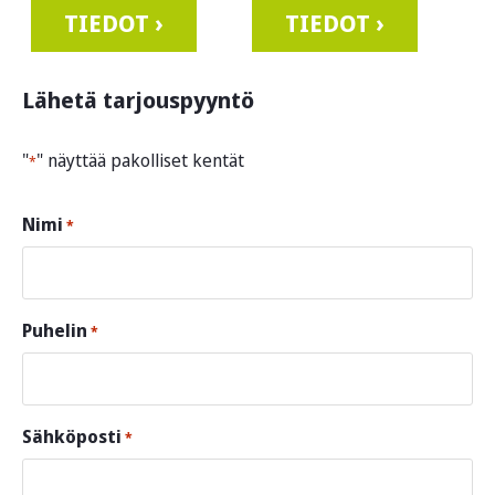
TIEDOT ›
TIEDOT ›
Lähetä tarjouspyyntö
"
" näyttää pakolliset kentät
*
Nimi
*
Puhelin
*
Sähköposti
*