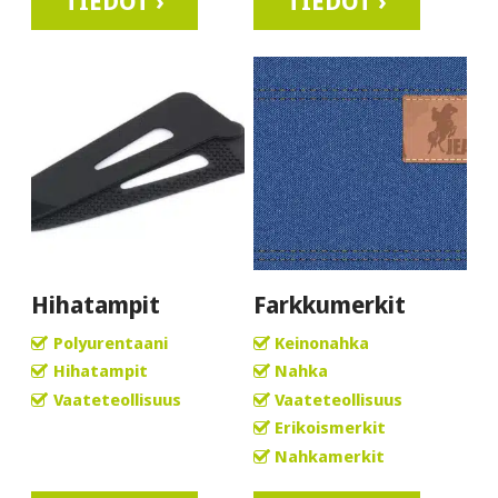
TIEDOT ›
TIEDOT ›
Hihatampit
Farkkumerkit
Polyurentaani
Keinonahka
Hihatampit
Nahka
Vaateteollisuus
Vaateteollisuus
Erikoismerkit
Nahkamerkit