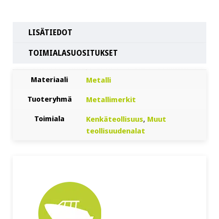
LISÄTIEDOT
TOIMIALASUOSITUKSET
Materiaali
Metalli
Tuoteryhmä
Metallimerkit
Toimiala
Kenkäteollisuus
,
Muut
teollisuudenalat