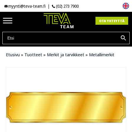
myynti@teva-team.fi
|
(02) 273 7900
OTA YHTEYTTÄ
Etusivu
»
Tuotteet
»
Merkit ja tarvikkeet
»
Metallimerkit