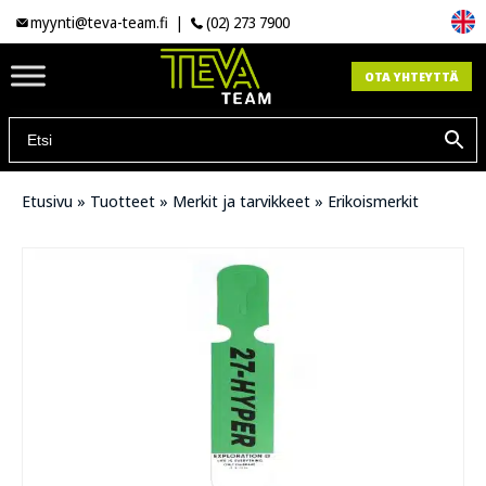
myynti@teva-team.fi
|
(02) 273 7900
OTA YHTEYTTÄ
Etusivu
»
Tuotteet
»
Merkit ja tarvikkeet
»
Erikoismerkit