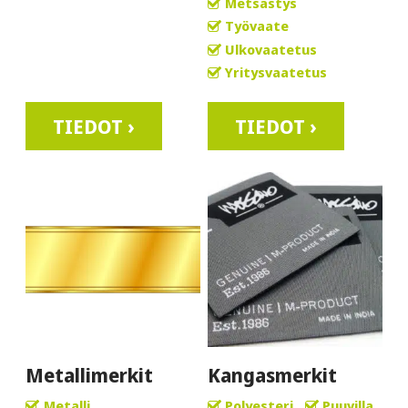
Metsästys
Työvaate
Ulkovaatetus
Yritysvaatetus
TIEDOT ›
TIEDOT ›
Metallimerkit
Kangasmerkit
Metalli
Polyesteri
Puuvilla