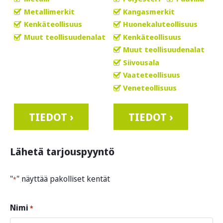
Metallimerkit
Kangasmerkit
Kenkäteollisuus
Huonekaluteollisuus
Muut teollisuudenalat
Kenkäteollisuus
Muut teollisuudenalat
Siivousala
Vaateteollisuus
Veneteollisuus
TIEDOT ›
TIEDOT ›
Lähetä tarjouspyyntö
"
" näyttää pakolliset kentät
*
Nimi
*