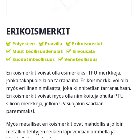
ERIKOISMERKIT
Polyesteri
Puuvilla
Erikoismerkit
Muut teollisuudenalat
Siivousala
Suodatinteollisuus
Veneteollisuus
Erikoismerkit voivat olla esimerkiksi TPU merkkejä,
jonka takapuolella on tarranauha. Erikoismerkki voi olla
myös erillinen nimilaatta, joka kiinnitetään tarranauhaan.
Erikoismerkit voivat myös olla nimikoituja ohuita PTU
silicon merkkejä, jolloin UV suojakin saadaan
paremmaksi.
Myös metalliset erikoismerkit ovat mahdollisia jolloin
metalliin tehtyjen reikien läpi voidaan ommella ja