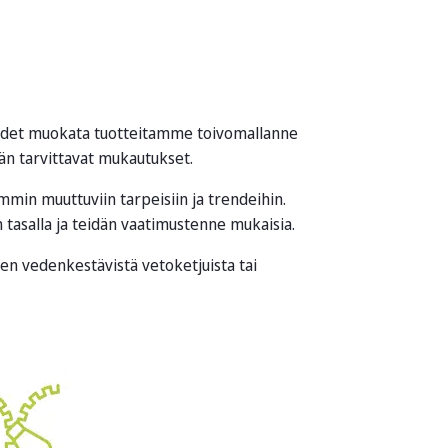
uudet muokata tuotteitamme toivomallanne
ään tarvittavat mukautukset.
mmin muuttuviin tarpeisiin ja trendeihin.
tasalla ja teidän vaatimustenne mukaisia.
tten vedenkestävistä vetoketjuista tai