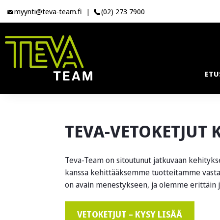
myynti@teva-team.fi
|
(02) 273 7900
ETU
TEVA-VETOKETJUT 
Teva-Team on sitoutunut jatkuvaan kehityks
kanssa kehittääksemme tuotteitamme vasta
on avain menestykseen, ja olemme erittäin 
VETOKETJUT – KYSY LISÄÄ