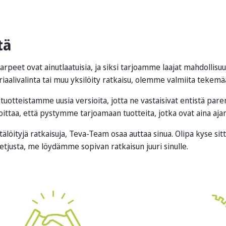
stä
eet ovat ainutlaatuisia, ja siksi tarjoamme laajat mahdollis
eriaalivalinta tai muu yksilöity ratkaisu, olemme valmiita tekem
uotteistamme uusia versioita, jotta ne vastaisivat entistä pare
aa, että pystymme tarjoamaan tuotteita, jotka ovat aina ajan 
äätälöityjä ratkaisuja, Teva-Team osaa auttaa sinua. Olipa kyse si
tjusta, me löydämme sopivan ratkaisun juuri sinulle.