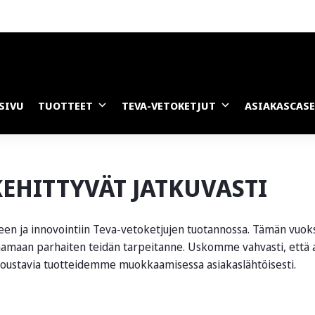
SIVU
TUOTTEET
TEVA-VETOKETJUT
ASIAKASCAS
KEHITTYVÄT JATKUVASTI
een ja innovointiin Teva-vetoketjujen tuotannossa. Tämän vuok
amaan parhaiten teidän tarpeitanne. Uskomme vahvasti, että
joustavia tuotteidemme muokkaamisessa asiakaslähtöisesti.