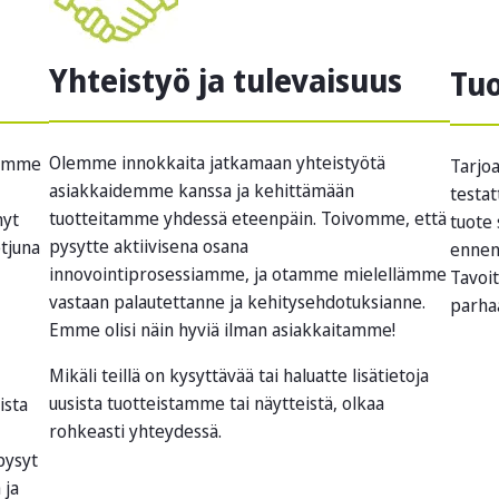
Yhteistyö ja tulevaisuus
Tuo
Olemme innokkaita jatkamaan yhteistyötä
tämme
Tarjo
asiakkaidemme kanssa ja kehittämään
testat
tuotteitamme yhdessä eteenpäin. Toivomme, että
nyt
tuote 
pysytte aktiivisena osana
tjuna
ennen
innovointiprosessiamme, ja otamme mielellämme
Tavoi
vastaan palautettanne ja kehitysehdotuksianne.
parha
Emme olisi näin hyviä ilman asiakkaitamme!
Mikäli teillä on kysyttävää tai haluatte lisätietoja
uusista tuotteistamme tai näytteistä, olkaa
ista
rohkeasti yhteydessä.
pysyt
 ja