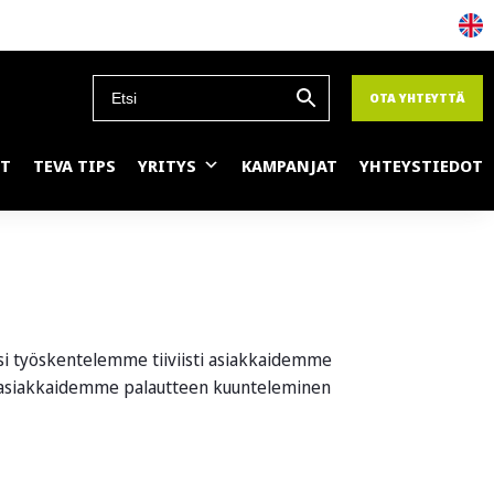
OTA YHTEYTTÄ
ET
TEVA TIPS
YRITYS
KAMPANJAT
YHTEYSTIEDOT
si työskentelemme tiiviisti asiakkaidemme
 asiakkaidemme palautteen kuunteleminen