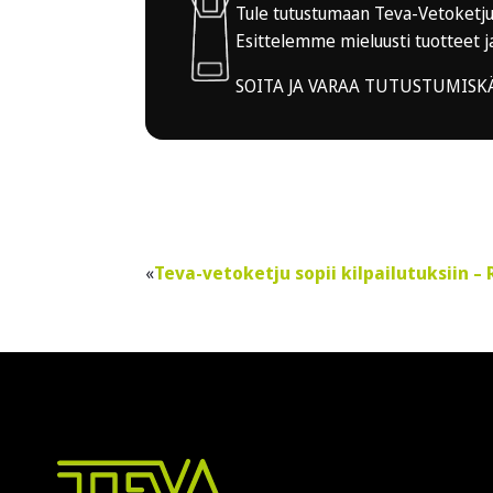
Tule tutustumaan Teva-Vetoketjut
Esittelemme mieluusti tuotteet ja
SOITA JA VARAA TUTUSTUMISK
Teva-vetoketju sopii kilpailutuksiin 