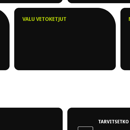
VALU VETOKETJUT
TARVITSETKO