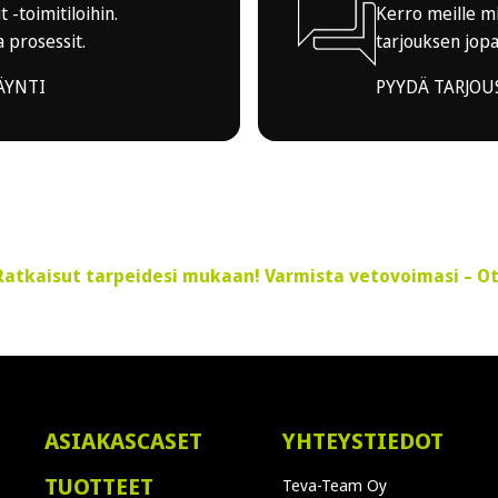
 -toimitiloihin.
Kerro meille mi
 prosessit.
tarjouksen jop
ÄYNTI
PYYDÄ TARJOU
– Ratkaisut tarpeidesi mukaan!
Varmista vetovoimasi – O
ASIAKASCASET
YHTEYSTIEDOT
TUOTTEET
Teva-Team Oy