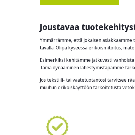
Joustavaa tuotekehity
Ymmärrämme, että jokaisen asiakkaamme tarp
tavalla. Olipa kyseessä erikoismitoitus, mat
Esimerkiksi kehitämme jatkuvasti vanhoista t
Tämä dynaaminen lähestymistapamme tarkoitt
Jos tekstiili- tai vaatetuotantosi tarvitsee r
muuhun erikoiskäyttöön tarkoitetusta vetoke