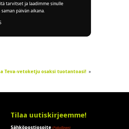
tä tarvitset ja laadimme sinulle
a saman päivän aikana.
S
ta Teva-vetoketju osaksi tuotantoasi!
Tilaa uutiskirjeemme!
Sähköpostiosoite
(Pakollinen)