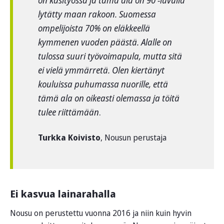
on käsityössä ja tämä ala on 90 -luvulla
lytätty maan rakoon. Suomessa
ompelijoista 70% on eläkkeellä
kymmenen vuoden päästä. Alalle on
tulossa suuri työvoimapula, mutta sitä
ei vielä ymmärretä. Olen kiertänyt
kouluissa puhumassa nuorille, että
tämä ala on oikeasti olemassa ja töitä
tulee riittämään
.
Turkka Koivisto
, Nousun perustaja
Ei kasvua lainarahalla
Nousu on perustettu vuonna 2016 ja niin kuin hyvin