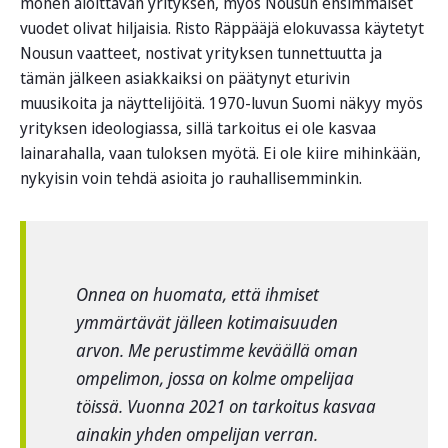
monen aloittavan yrityksen, myös Nousun ensimmäiset
vuodet olivat hiljaisia. Risto Räppääjä elokuvassa käytetyt
Nousun vaatteet, nostivat yrityksen tunnettuutta ja
tämän jälkeen asiakkaiksi on päätynyt eturivin
muusikoita ja näyttelijöitä. 1970-luvun Suomi näkyy myös
yrityksen ideologiassa, sillä tarkoitus ei ole kasvaa
lainarahalla, vaan tuloksen myötä. Ei ole kiire mihinkään,
nykyisin voin tehdä asioita jo rauhallisemminkin.
Onnea on huomata, että ihmiset
ymmärtävät jälleen kotimaisuuden
arvon. Me perustimme keväällä oman
ompelimon, jossa on kolme ompelijaa
töissä. Vuonna 2021 on tarkoitus kasvaa
ainakin yhden ompelijan verran.