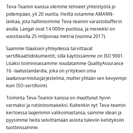
Teva-Teamin kanssa olemme tehneet yhteistyötä jo
pidempään, yli 20 vuotta. Heiltä ostamme AMANN-
lankaa, jota hallinnoimme Teva-teamin varastobuﬀerin
avulla. Langat ovat 14 000m puolissa, ja menekki on
vuositasolla 25 miljoonaa metriä (vuonna 2017).
Saamme tilauksen yhteydessä tarvittavat
sertiﬁkaattidokumentit, sillä käytössämme on ISO 9001.
Lisäksi toiminnassamme noudatamme QualityAssurance
16 -laatustandardia, joka on yrityksen oma
laadunvarmistusjärjestelmä, muttei yhtään sen kevyempi
kuin ISO-sertiﬁointi.
Toiminta Teva-Teamin kanssa on muuttunut hyvin
varmaksi ja rutiininomaiseksi. Kuitenkin nyt Teva-teamin
kertoessa laajemmin valikoimastansa, saimme idean ja
pyysimme heitä selvittämään asioita tuleviin kehityksiin
tuotteissamme.