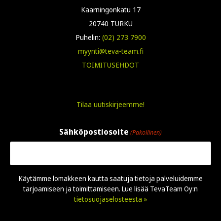
Kaarningonkatu 17
20740 TURKU
Puhelin:
(02) 273 7900
myynti@teva-team.fi
TOIMITUSEHDOT
Tilaa uutiskirjeemme!
Sähköpostiosoite
(Pakollinen)
Käytämme lomakkeen kautta saatuja tietoja palveluidemme
tarjoamiseen ja toimittamiseen. Lue lisää TevaTeam Oy:n
tietosuojaselosteesta »