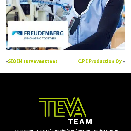
SIOEN turvavaatteet
C.P.E Production Oy
”Teva-Team Oy on tekstiilialalle erikoistunut perheyritys ja