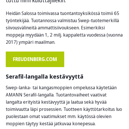
tuttu nimi kuluttajillekin.
Heidän Salossa toimivassa tuontantoyksikössä toimii 65
työntekijää. Tuotannossa valmistuu Swep-tuotemerkillä
siivousvälineitä ammattisiivoukseen. Esimerkiksi
moppeja myydään 1, 2 milj. kappaletta vuodessa (vuonna
2017) ympäri maailman.
FREUDENBERG.COM
Serafil-langalla kestävyyttä
Swep-lanka- tai kangasmoppien ompelussa käytetään
AMANN Seraﬁl-langalla. Tuotantovaiheet vaativat
langalta erityistä kestävyyttä ja laatua sekä hyvää
toimivuutta läpi prosessien. Tuotteen käyttötarkoitus luo
puolestaan omat vaatimukset mm. käytössä olevien
moppien täytyy kestää jatkuvaa konepesua.