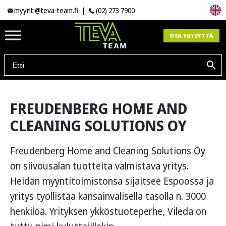
myynti@teva-team.fi
|
(02) 273 7900
OTA YHTEYTTÄ
FREUDENBERG HOME AND
CLEANING SOLUTIONS OY
Freudenberg Home and Cleaning Solutions Oy
on siivousalan tuotteita valmistava yritys.
Heidän myyntitoimistonsa sijaitsee Espoossa ja
yritys työllistää kansainvälisellä tasolla n. 3000
henkilöä. Yrityksen ykköstuoteperhe, Vileda on