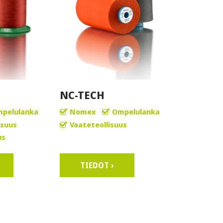
NC-TECH
pelulanka
Nomex
Ompelulanka
isuus
Vaateteollisuus
us
TIEDOT ›