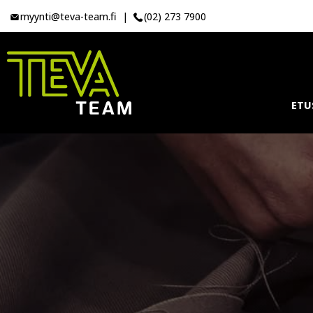
myynti@teva-team.fi
|
(02) 273 7900
ETU