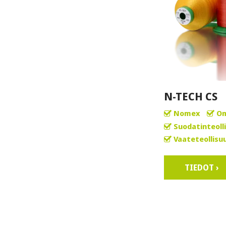
N-TECH CS
Nomex
Om
Suodatinteoll
Vaateteollisu
TIEDOT ›