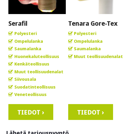
Serafil
Tenara Gore-Tex
Polyesteri
Polyesteri
Ompelulanka
Ompelulanka
Saumalanka
Saumalanka
Huonekaluteollisuus
Muut teollisuudenalat
Kenkäteollisuus
Muut teollisuudenalat
Siivousala
Suodatinteollisuus
Veneteollisuus
TIEDOT ›
TIEDOT ›
Lähetä tarjouspyyntö