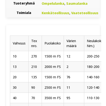
Tuoteryhmä
Ompelulanka
,
Saumalanka
Toimiala
Kenkäteollisuus
,
Vaateteollisuus
Tex
Värien
Neulakoko (
Vahvuus
Puolakoko
nro.
määrä
Nm.)
10
270
1500 m FS
12
200-250
13
210
2000 m FS
2
180-200
20
135
1500 m FS
76
140-160
30
90
2500 m FS
11
120-140
40
70
3500 m FS
95
110-130