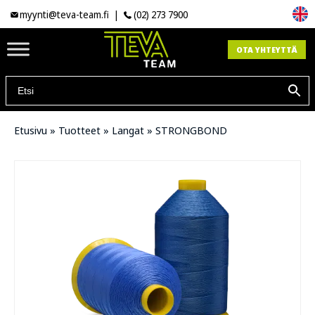
myynti@teva-team.fi
|
(02) 273 7900
OTA YHTEYTTÄ
Etusivu
»
Tuotteet
»
Langat
»
STRONGBOND