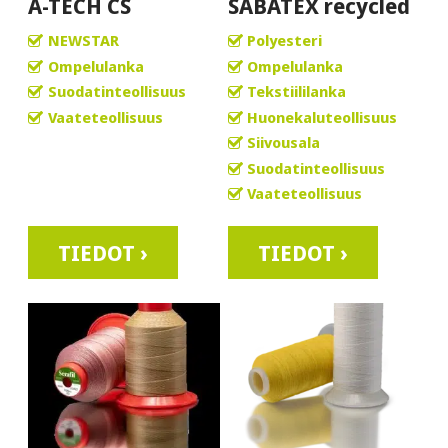
A-TECH CS
SABATEX recycled
NEWSTAR
Polyesteri
Ompelulanka
Ompelulanka
Suodatinteollisuus
Tekstiililanka
Vaateteollisuus
Huonekaluteollisuus
Siivousala
Suodatinteollisuus
Vaateteollisuus
TIEDOT ›
TIEDOT ›