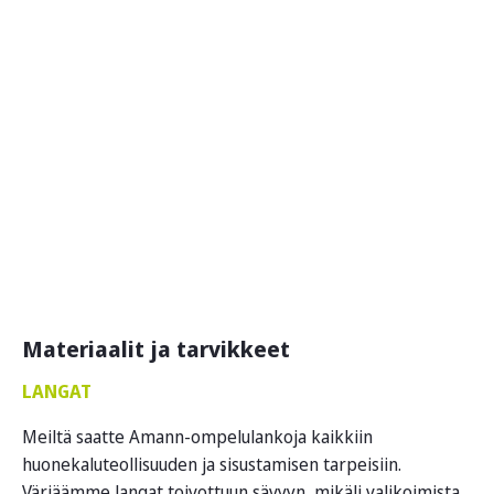
Materiaalit ja tarvikkeet
LANGAT
Meiltä saatte Amann-ompelulankoja kaikkiin
huonekaluteollisuuden ja sisustamisen tarpeisiin.
Värjäämme langat toivottuun sävyyn, mikäli valikoimista