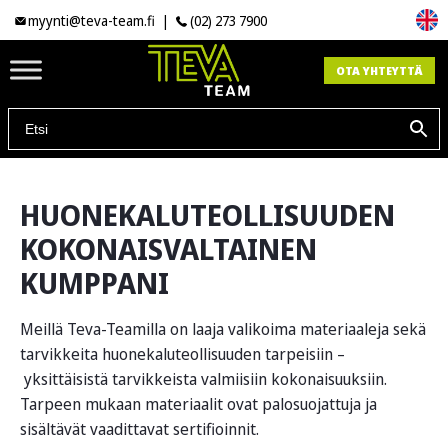
myynti@teva-team.fi
|
(02) 273 7900
OTA YHTEYTTÄ
HUONEKALUTEOLLISUUDEN
KOKONAISVALTAINEN
KUMPPANI
Meillä Teva-Teamilla on laaja valikoima materiaaleja sekä
tarvikkeita huonekaluteollisuuden tarpeisiin –
yksittäisistä tarvikkeista valmiisiin kokonaisuuksiin.
Tarpeen mukaan materiaalit ovat palosuojattuja ja
sisältävät vaadittavat sertifioinnit.