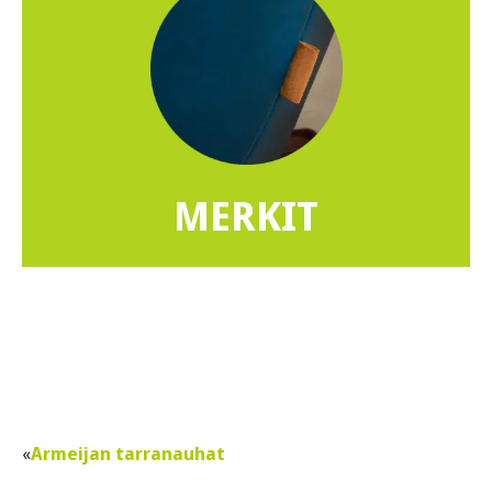
MERKIT
Armeijan tarranauhat