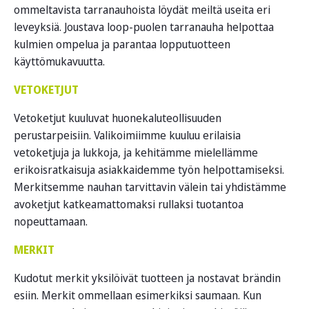
ommeltavista tarranauhoista löydät meiltä useita eri
leveyksiä. Joustava loop-puolen tarranauha helpottaa
kulmien ompelua ja parantaa lopputuotteen
käyttömukavuutta.
VETOKETJUT
Vetoketjut kuuluvat huonekaluteollisuuden
perustarpeisiin. Valikoimiimme kuuluu erilaisia
vetoketjuja ja lukkoja, ja kehitämme mielellämme
erikoisratkaisuja asiakkaidemme työn helpottamiseksi.
Merkitsemme nauhan tarvittavin välein tai yhdistämme
avoketjut katkeamattomaksi rullaksi tuotantoa
nopeuttamaan.
MERKIT
Kudotut merkit yksilöivät tuotteen ja nostavat brändin
esiin. Merkit ommellaan esimerkiksi saumaan. Kun