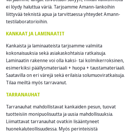
ei löydy haluttua väriä. Tarjoamme Amann-lankoihin
liittyvää teknistä apua ja tarvittaessa yhteydet Amann-
testilaboratorioihin.
KANKAAT JA LAMINAATIT
Kankaista ja laminaateista tarjoamme valmiita
kokonaisuuksia sekä asiakaskohtaisia ratkaisuja.
Laminaatin rakenne voi olla kaksi- tai kolmikerroksinen,
esimerkiksi päällysmateriaali + huopa + taustamateriaali.
Saatavilla on eri värejä sekä erilaisia solumuoviratkaisuja.
Tilaa meiltä myös tarravanut.
TARRANAUHAT
Tarranauhat mahdollistavat kankaiden pesun, tuovat
tuotteisiin monipuolisuutta ja uusia mahdollisuuksia.
Liimattavat tarranauhat ovatkin lisääntyneet
huonekaluteollisuudessa. Myös perinteisistä