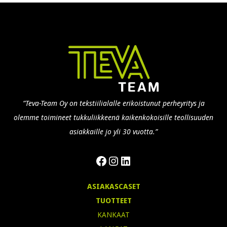
”Teva-Team Oy on tekstiilialalle erikoistunut perheyritys ja
olemme toimineet tukkuliikkeenä kaikenkokoisille teollisuuden
asiakkaille jo yli 30 vuotta.”
Facebook
Instagram
LinkedIn
ASIAKASCASET
TUOTTEET
KANKAAT