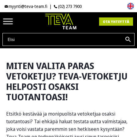
myynti@teva-team.fi
|
(02) 273 7900
OTA YHTEYTTÄ
MITEN VALITA PARAS
VETOKETJU? TEVA-VETOKETJU
HELPOSTI OSAKSI
TUOTANTOASI!
Etsitkö kestävää ja monipuolista vetoketjua osaksi
tuotantoasi? Tai ehkäpä haluat testata uutta valmistajaa,
joka voisi vastata paremmin sen hetkiseen kysyntään?
Teva-Team on todennäköisesti juuri sinun tarpeisiisi