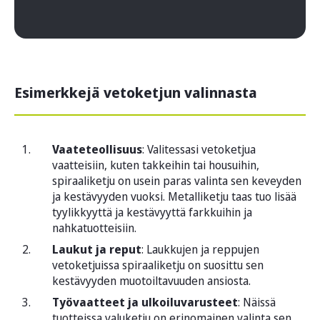
Esimerkkejä vetoketjun valinnasta
Vaateteollisuus
: Valitessasi vetoketjua
vaatteisiin, kuten takkeihin tai housuihin,
spiraaliketju on usein paras valinta sen keveyden
ja kestävyyden vuoksi. Metalliketju taas tuo lisää
tyylikkyyttä ja kestävyyttä farkkuihin ja
nahkatuotteisiin.
Laukut ja reput
: Laukkujen ja reppujen
vetoketjuissa spiraaliketju on suosittu sen
kestävyyden muotoiltavuuden ansiosta.
Työvaatteet ja ulkoiluvarusteet
: Näissä
tuotteissa valuketju on erinomainen valinta sen