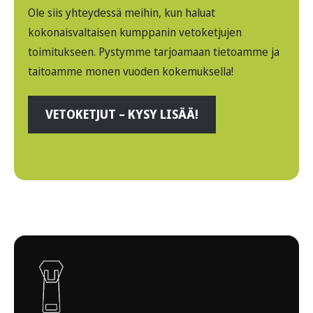
Ole siis yhteydessä meihin, kun haluat
kokonaisvaltaisen kumppanin vetoketjujen
toimitukseen. Pystymme tarjoamaan tietoamme ja
taitoamme monen vuoden kokemuksella!
VETOKETJUT – KYSY LISÄÄ!