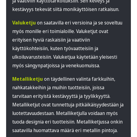
ja vaativiin käyttötarkoituksiin. Sen keveys ja
kestävyys tekevät siitä monikäyttöisen ratkaisun.
Valuketju
on saatavilla eri versioina ja se soveltuu
myös monille eri toimialoille. Valuketjut ovat
erityisen hyviä raskaisiin ja vaativiin
käyttökohteisiin, kuten työvaatteisiin ja
ulkoiluvarusteisiin. Valuketjua käytetään yleisesti
myös sängynpatjoissa ja venekuomuissa.
Metalliketju
on täydellinen valinta farkkuihin,
nahkatakkeihin ja muihin tuotteisiin, joissa
tarvitaan erityistä kestävyyttä ja tyylikkyyttä.
Metalliketjut ovat tunnettuja pitkäikäisyydestään ja
luotettavuudestaan. Metalliketjulla voidaan myös
tuoda designia eri tuotteisiin. Metalliketjussa onkin
saatavilla huomattava määrä eri metallin pintoja.