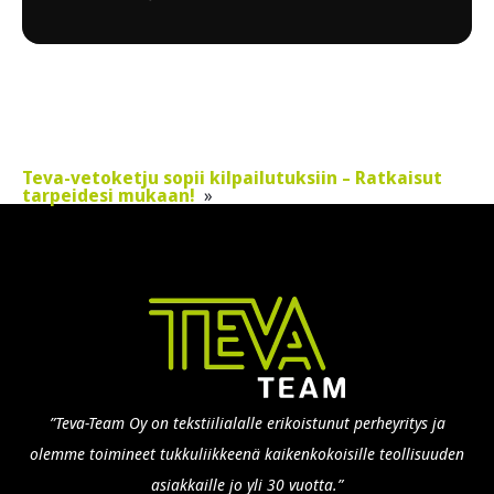
Teva-vetoketju sopii kilpailutuksiin – Ratkaisut
tarpeidesi mukaan!
”Teva-Team Oy on tekstiilialalle erikoistunut perheyritys ja
olemme toimineet tukkuliikkeenä kaikenkokoisille teollisuuden
asiakkaille jo yli 30 vuotta.”