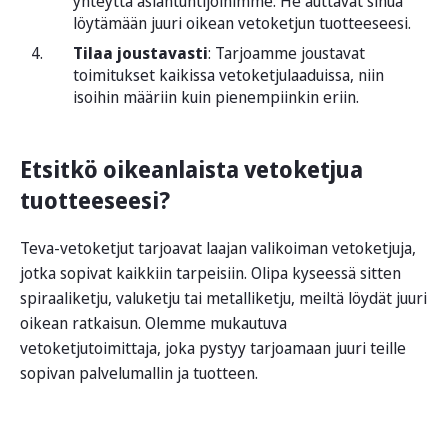
yhteyttä asiantuntijoihimme. He auttavat sinua
löytämään juuri oikean vetoketjun tuotteeseesi.
Tilaa joustavasti
: Tarjoamme joustavat
toimitukset kaikissa vetoketjulaaduissa, niin
isoihin määriin kuin pienempiinkin eriin.
Etsitkö oikeanlaista vetoketjua
tuotteeseesi?
Teva-vetoketjut tarjoavat laajan valikoiman vetoketjuja,
jotka sopivat kaikkiin tarpeisiin. Olipa kyseessä sitten
spiraaliketju, valuketju tai metalliketju, meiltä löydät juuri
oikean ratkaisun. Olemme mukautuva
vetoketjutoimittaja, joka pystyy tarjoamaan juuri teille
sopivan palvelumallin ja tuotteen.