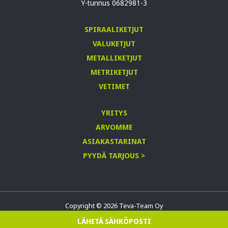
Y-tunnus 0682981-3
SPIRAALIKETJUT
VALUKETJUT
METALLIKETJUT
METRIKETJUT
VETIMET
YRITYS
ARVOMME
ASIAKASTARINAT
PYYDÄ TARJOUS >
Copyright © 2026 Teva-Team Oy
Tietosuojaseloste
LÄHETÄ SÄHKÖPOSTI