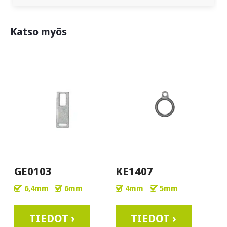
Katso myös
GE0103
KE1407
6,4mm
6mm
4mm
5mm
TIEDOT ›
TIEDOT ›