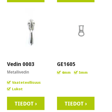
Vedin 0003
GE1605
Metallivedin
4mm
5mm
Vaateteollisuus
Lukot
TIEDOT ›
TIEDOT ›