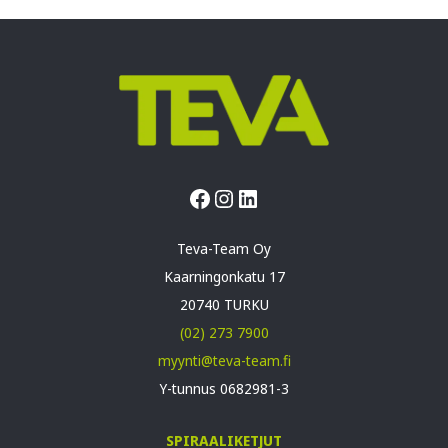
Facebook
Instagram
LinkedIn
Teva-Team Oy
Kaarningonkatu 17
20740 TURKU
(02) 273 7900
myynti@teva-team.fi
Y-tunnus 0682981-3
SPIRAALIKETJUT