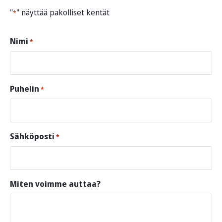
"
" näyttää pakolliset kentät
*
Nimi
*
Puhelin
*
Sähköposti
*
Miten voimme auttaa?