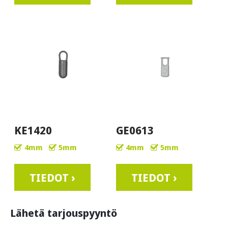
KE1420
GE0613
4mm
5mm
4mm
5mm
TIEDOT ›
TIEDOT ›
Lähetä tarjouspyyntö