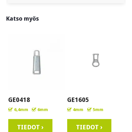
Katso myös
GE0418
GE1605
6,4mm
6mm
4mm
5mm
TIEDOT ›
TIEDOT ›