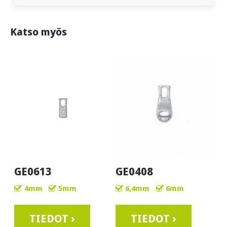
Katso myös
GE0613
GE0408
4mm
5mm
6,4mm
6mm
TIEDOT ›
TIEDOT ›