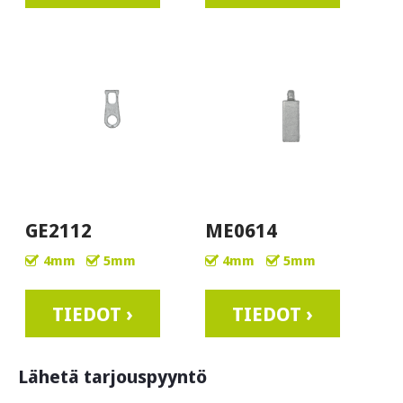
GE2112
ME0614
4mm
5mm
4mm
5mm
TIEDOT ›
TIEDOT ›
Lähetä tarjouspyyntö