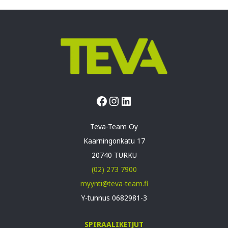
Facebook
Instagram
LinkedIn
Teva-Team Oy
Kaarningonkatu 17
20740 TURKU
(02) 273 7900
myynti@teva-team.fi
Y-tunnus 0682981-3
SPIRAALIKETJUT