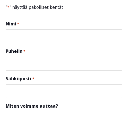
"
" näyttää pakolliset kentät
*
Nimi
*
Puhelin
*
Sähköposti
*
Miten voimme auttaa?