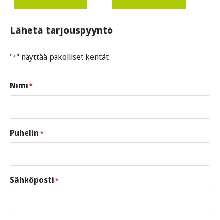
Lähetä tarjouspyyntö
"
" näyttää pakolliset kentät
*
Nimi
*
Puhelin
*
Sähköposti
*