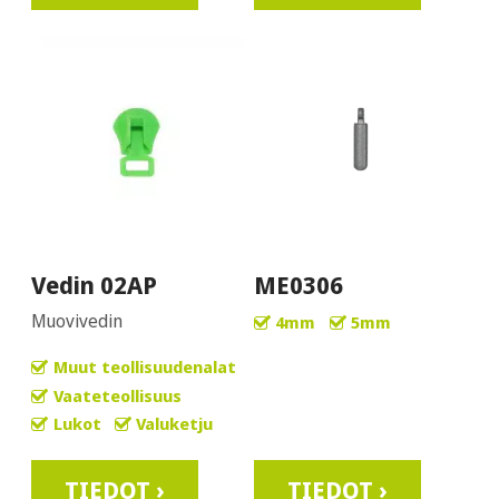
Vedin 02AP
ME0306
Muovivedin
4mm
5mm
Muut teollisuudenalat
Vaateteollisuus
Lukot
Valuketju
TIEDOT ›
TIEDOT ›