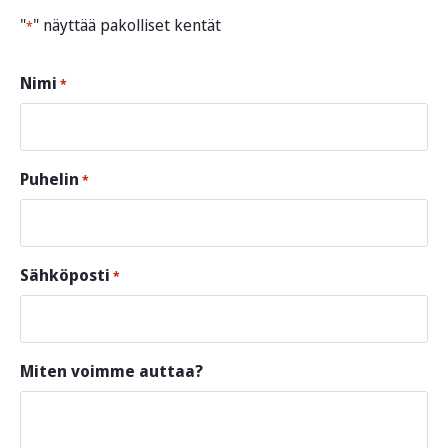
"
" näyttää pakolliset kentät
*
Nimi
*
Puhelin
*
Sähköposti
*
Miten voimme auttaa?