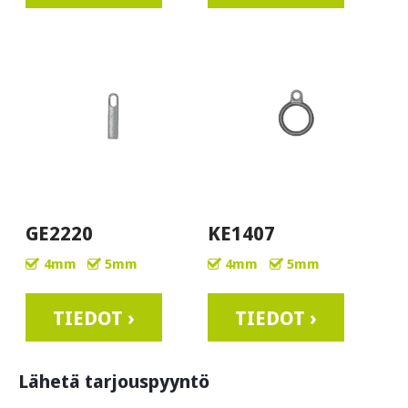
GE2220
KE1407
4mm
5mm
4mm
5mm
TIEDOT ›
TIEDOT ›
Lähetä tarjouspyyntö