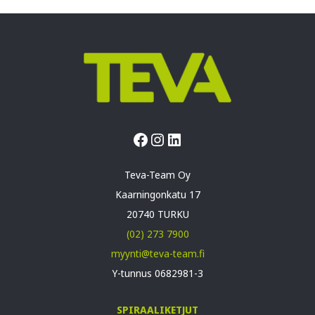
Facebook
Instagram
LinkedIn
Teva-Team Oy
Kaarningonkatu 17
20740 TURKU
(02) 273 7900
myynti@teva-team.fi
Y-tunnus 0682981-3
SPIRAALIKETJUT