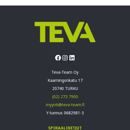
Facebook
Instagram
LinkedIn
Teva-Team Oy
Kaarningonkatu 17
20740 TURKU
(02) 273 7900
myynti@teva-team.fi
Y-tunnus 0682981-3
SPIRAALIKETJUT