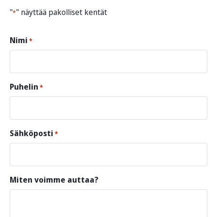
"
" näyttää pakolliset kentät
*
Nimi
*
Puhelin
*
Sähköposti
*
Miten voimme auttaa?