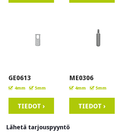
GE0613
ME0306
4mm
5mm
4mm
5mm
TIEDOT ›
TIEDOT ›
Lähetä tarjouspyyntö