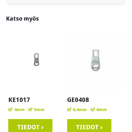
Katso myös
KE1017
GE0408
4mm
5mm
6,4mm
6mm
TIEDOT ›
TIEDOT ›